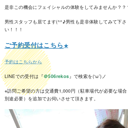
是非この機会にフェイシャルの体験をしてみませんか？？
男性スタッフも居てます(^^♪男性も是非体験してみて下さ
い！！！
ご予約受付はこちら
★
予約はこちらから
LINEでの受付は『
＠506rekos
』で検索を(‘ω’)ノ
※訪問ご希望の方は交通費1,000円（駐車場代が必要な場
別途必要）を追加でお伺いさせて頂きます。