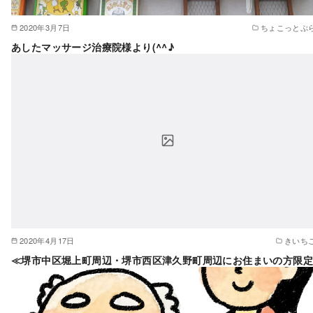
2020年3月7日
ちょこっとぷ
あしたマッサージ治療院様より(^^♪
2020年4月17日
きいち
≪堺市中区堀上町周辺・堺市西区津久野町周辺にお住まいの方限