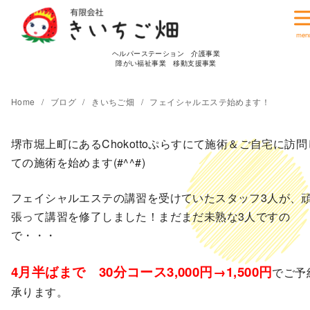
コ
ン
テ
ヘルパーステーション 介護事業
ン
障がい福祉事業 移動支援事業
ツ
へ
Home
ブログ
きいちご畑
フェイシャルエステ始めます！
移
動
堺市堀上町にあるChokottoぷらすにて施術＆ご自宅に訪問
ての施術を始めます(#^^#)
フェイシャルエステの講習を受けていたスタッフ3人が、
張って講習を修了しました！まだまだ未熟な3人ですの
で・・・
4月半ばまで 30分コース3,000円→1,500円
でご予
承ります。