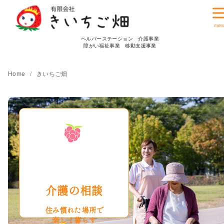
コ
ン
テ
ヘルパーステーション 介護事業
ン
障がい福祉事業 移動支援事業
ツ
へ
Home
きいちご畑
移
動
介護の相談
住み慣れた場所で
楽しく暮らす