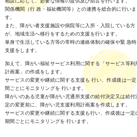
相談に応じて、必要な情報の提供及び助言を行います。
関係機関（行 政・福祉機関等）との連携を総合的に行いま
す。
また、障がい者支援施設や病院等に入所・入院している方
が、地域生活へ移行をするための支援を行います。
単身で生活している方等の常時の連絡体制の確保や緊 急時
支援をします。
加えて、障がい福祉サービス利用に関する「サービス等利
計画案」の作成をします。
サービスの変更や継続に関する支援も 行い、作成後は一定
間ごとにモニタリングを 行います。
障がいのある児童が障がい児通所支援の給付決定又は給付
定の変更前に、障がい児支援利用計画案を作成します。
サービスの変更や継続に関する支援も行い、作成後は一定
期間ごとにモニタリングを 行います。