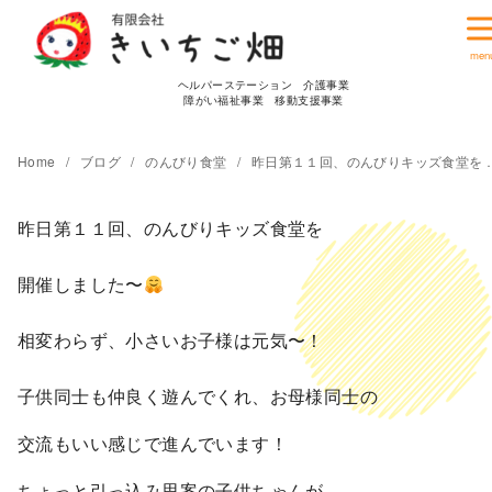
コ
ン
テ
ヘルパーステーション 介護事業
ン
障がい福祉事業 移動支援事業
ツ
へ
Home
ブログ
のんびり食堂
昨日第１１回、のんびりキッズ食堂を 開催しました〜
移
動
昨日第１１回、のんびりキッズ食堂を
開催しました〜
相変わらず、小さいお子様は元気〜！
子供同士も仲良く遊んでくれ、お母様同士の
交流もいい感じで進んでいます！
ちょっと引っ込み思案の子供ちゃんが、