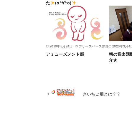
た
(o^∀^o)
2019年5月24日
フリースペース夢路
2020年3月4
アミューズメント部
朝の音楽活
介★
きいちご畑とは？？