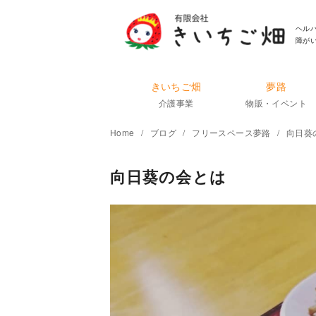
コ
ン
ヘル
障が
テ
ン
ツ
きいちご畑
夢路
へ
介護事業
物販・イベント
移
Home
ブログ
フリースペース夢路
向日葵
動
向日葵の会とは