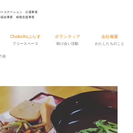
パーステーション 介護事業
い福祉事業 移動支援事業
Chokottoぷらす
ボランティア
会社概要
フリースペース
助け合い活動
わたしたちのこと
の会