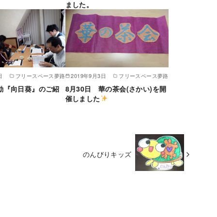
ました。
日
フリースペース夢路
2019年9月3日
フリースペース夢路
動『向日葵』のご紹
8月30日 華の茶会(さかい)を開
催しました
のんびりキッズ